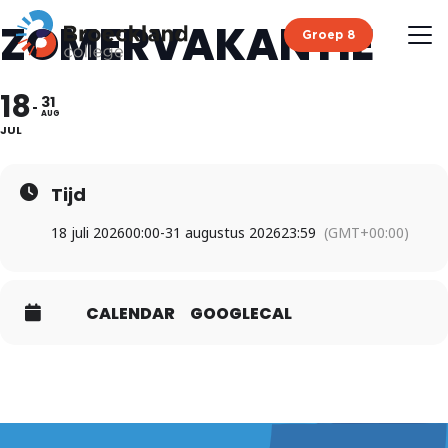
ZOMERVAKANTIE
Groep 8
18
31
AUG
JUL
Tijd
18 juli 2026
00:00
-
31 augustus 2026
23:59
(GMT+00:00)
CALENDAR
GOOGLECAL