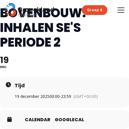
BOVENBOUW:
Groep 8
INHALEN SE'S
PERIODE 2
19
DEC
Tijd
19 december 2025
00:00
-
23:59
(GMT+00:00)
CALENDAR
GOOGLECAL