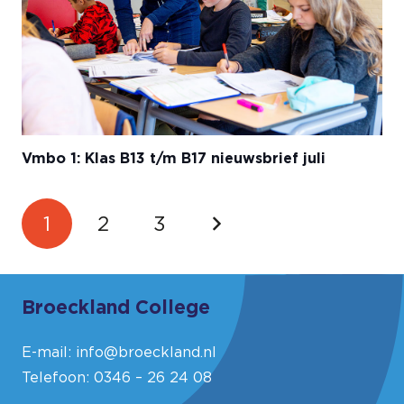
Vmbo 1: Klas B13 t/m B17 nieuwsbrief juli
1
2
3
Broeckland College
E-mail:
info@broeckland.nl
Telefoon:
0346 – 26 24 08