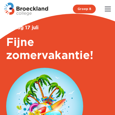
Groep 8
vrijdag 17 juli
Fijne
zomervakantie!